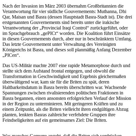
Nach der Invasion im März 2003 übernahm Großbritannien die
Verantwortung für vier südliche Gouvernements: Muthanna, Dhi
Qar, Maisan und Basra (dessen Hauptstadt Basra-Stadt ist). Die drei
erstgenannten Gouvernements sind bereits unter die irakische
Verantwortung der „Provincial Iraqi Control“ zurückgeführt, oder
im Sprachgebrauch „gePICt“ worden. Die Koalition führt Einsätze
in diesen Gouvernements durch, aber nur in beschränktem Umfang.
Das letzte Gouvernement unter Verwaltung des Vereinigten
Königreichs ist Basra, und dieses soll planmäßig Anfang Dezember
„PICen“.
Das US-Militär machte 2007 eine rapide Metamorphose durch und
stellte sich dem Aufstand frontal entgegen, und obwohl die
Transformation in Geschwindigkeit und Ergebnis gleichermaßen
überwältigend war, kam sie für die Briten zu spät, deren
Haltbarkeitsdatum in Basra bereits überschritten war. Wachsende
Spannungen zwischen rivalisierenden politischen Fraktionen in
Basra begannen, einen ansonsten erfolgreichen Verlauf der Mission
in der Region zu unterminieren. Mit geringeren Kräften und zu
einem Zeitpunkt, als die Briten vielleicht ihren endgültigen Abzug
planten, lenkten Basras zahlreiche verfehdete Gruppen ihre
Feindseligkeiten auf ein gemeinsames Ziel: Die Briten.
Was manches Gemurre angeht, daß die Briten sich verdrücken