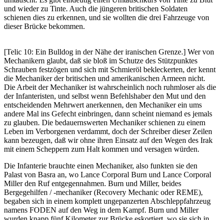
und wieder zu Tinte. Auch die jüngeren britischen Soldaten
schienen dies zu erkennen, und sie wollten die drei Fahrzeuge von
dieser Brücke bekommen.
[Telic 10: Ein Bulldog in der Nähe der iranischen Grenze.] Wer von
Mechanikern glaubt, daß sie bloß im Schutze des Stützpunktes
Schrauben festzögen und sich mit Schmieröl bekleckerten, der kennt
die Mechaniker der britischen und amerikanischen Armeen nicht.
Die Arbeit der Mechaniker ist wahrscheinlich noch ruhmloser als die
der Infanteristen, und selbst wenn Befehlshaber den Mut und den
entscheidenden Mehrwert anerkennen, den Mechaniker ein ums
andere Mal ins Gefecht einbringen, dann scheint niemand es jemals
zu glauben. Die bedauernswerten Mechaniker schienen zu einem
Leben im Verborgenen verdammt, doch der Schreiber dieser Zeilen
kann bezeugen, daß wir ohne ihren Einsatz auf den Wegen des Irak
mit einem Scheppern zum Halt kommen und versagen würden.
Die Infanterie brauchte einen Mechaniker, also funkten sie den
Palast von Basra an, wo Lance Corporal Burn und Lance Corporal
Miller den Ruf entgegennahmen. Burn und Miller, beides
Bergegehilfen / -mechaniker (Recovery Mechanic oder REME),
begaben sich in einem komplett ungepanzerten Abschleppfahrzeug
namens FODEN auf den Weg in dem Kampf. Burn und Miller
wurden knapp fünf Kilometer zur Brücke eskortiert, wo sie sich in