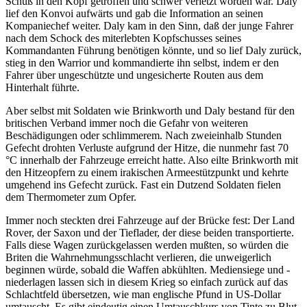
Schuß in den Kopf getroffen und schwer verletzt worden war. Daly
lief den Konvoi aufwärts und gab die Information an seinen
Kompaniechef weiter. Daly kam in den Sinn, daß der junge Fahrer
nach dem Schock des miterlebten Kopfschusses seines
Kommandanten Führung benötigen könnte, und so lief Daly zurück,
stieg in den Warrior und kommandierte ihn selbst, indem er den
Fahrer über ungeschützte und ungesicherte Routen aus dem
Hinterhalt führte.
Aber selbst mit Soldaten wie Brinkworth und Daly bestand für den
britischen Verband immer noch die Gefahr von weiteren
Beschädigungen oder schlimmerem. Nach zweieinhalb Stunden
Gefecht drohten Verluste aufgrund der Hitze, die nunmehr fast 70
°C innerhalb der Fahrzeuge erreicht hatte. Also eilte Brinkworth mit
den Hitzeopfern zu einem irakischen Armeestützpunkt und kehrte
umgehend ins Gefecht zurück. Fast ein Dutzend Soldaten fielen
dem Thermometer zum Opfer.
Immer noch steckten drei Fahrzeuge auf der Brücke fest: Der Land
Rover, der Saxon und der Tieflader, der diese beiden transportierte.
Falls diese Wagen zurückgelassen werden mußten, so würden die
Briten die Wahrnehmungsschlacht verlieren, die unweigerlich
beginnen würde, sobald die Waffen abkühlten. Mediensiege und -
niederlagen lassen sich in diesem Krieg so einfach zurück auf das
Schlachtfeld übersetzen, wie man englische Pfund in US-Dollar
umtauscht. Es gibt eindeutig einen Umtauschkurs von Tinte zu Blut