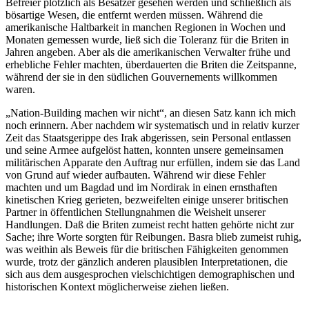
Befreier plötzlich als Besatzer gesehen werden und schließlich als
bösartige Wesen, die entfernt werden müssen. Während die
amerikanische Haltbarkeit in manchen Regionen in Wochen und
Monaten gemessen wurde, ließ sich die Toleranz für die Briten in
Jahren angeben. Aber als die amerikanischen Verwalter frühe und
erhebliche Fehler machten, überdauerten die Briten die Zeitspanne,
während der sie in den südlichen Gouvernements willkommen
waren.
„Nation-Building machen wir nicht“, an diesen Satz kann ich mich
noch erinnern. Aber nachdem wir systematisch und in relativ kurzer
Zeit das Staatsgerippe des Irak abgerissen, sein Personal entlassen
und seine Armee aufgelöst hatten, konnten unsere gemeinsamen
militärischen Apparate den Auftrag nur erfüllen, indem sie das Land
von Grund auf wieder aufbauten. Während wir diese Fehler
machten und um Bagdad und im Nordirak in einen ernsthaften
kinetischen Krieg gerieten, bezweifelten einige unserer britischen
Partner in öffentlichen Stellungnahmen die Weisheit unserer
Handlungen. Daß die Briten zumeist recht hatten gehörte nicht zur
Sache; ihre Worte sorgten für Reibungen. Basra blieb zumeist ruhig,
was weithin als Beweis für die britischen Fähigkeiten genommen
wurde, trotz der gänzlich anderen plausiblen Interpretationen, die
sich aus dem ausgesprochen vielschichtigen demographischen und
historischen Kontext möglicherweise ziehen ließen.