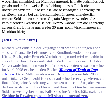
wobei ihm allmählich die Munition ausging. Er hatte bislang Glück
gehabt und traf die weise Entscheidung, dieses Glück nicht
überzustrapazieren. Er beschloss, die beschädigten Fahrzeuge zu
zerstören, anstatt bei den Bergungsbemühungen unweigerlich
weitere Soldaten zu verlieren. Captain Moger verwendete die
verbleibenden Geschosse seiner 30-mm-Kanone, um die Fahrzeuge
zu zerstören. Er hatte nun weder 30-mm- noch Maschinengewehr-
Munition übrig.
[Teil III folgt in Kürze]
Michael Yon erhielt in der Vergangenheit weder Zahlungen noch
sonstige finanzielle Leistungen von Rundfunksendern oder aus
Kino-, Buch-, oder Fernseh-Vereinbarungen und wird weiterhin in
erster Linie durch Leser unterstützt. Zudem wird er einen Teil der
Vorverkaufseinnahmen von Käufern der signierten Ausgaben seines
im April 2008 erscheinenden Buches
Moment of Truth in Iraq
erhalten.
Diese Mittel werden seine Bemühungen im Jahr 2008
unterstützen. Gleichwohl ist er sich auf seine Leser angewiesen, die
ihm helfen, seine Ausrüstung zu ersetzen und seine Ausgaben zu
decken, so daß er im Irak bleiben und Ihnen die Geschichten unserer
Soldaten weitergeben kann. Falls Sie seine Arbeit schätzen,
ziehen
Sie bitte in Erwägung, seine Mission zu unterstützen.