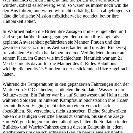
würden, sobald es schwierig wird, so waren es immer noch wir, die
den Bus fuhren, und wären wir nicht so häufig falsch abgebogen, so
hätte die britische Mission möglicherweise geendet, bevor ihre
Haltbarkeit ablief.
In Wahrheit haben die Briten ihre Zusagen immer eingehalten und
sind sogar darüber hinausgegangen, denn durch ihre länger als
geplante Anwesenheit gefährdeten sie Männer, Frauen und den
gesamten Einsatz, um uns Zeit zu erkaufen und uns den Rückweg
freizuhalten. Amerika hat keinen treueren Verbündeten, immer auf
seinem Platz, im Guten wie im Schlechten. Natürlich war am 21.
Mai fast nichts davon für die Männer des 4. Rifles-Bataillons
wichtig, die bereits 13 Stunden in der erstickenden Hitze zugebracht
hatten.
Während die Temperaturen in den gepanzerten Fahrzeugen sich der
Marke von 70° C näherten, schütteten die Soldaten Wasser in ihre
Schutzwesten. Ein Fahrer war bis auf Schutzweste und Helm nackt,
während Soldaten im hinteren Kampfraum buchstäblich ihre Hosen
herunterließen. Es ging nicht bloß um einen Versuch, sich
abzukühlen. Sie versuchten, nicht zu sterben. Dichte Staubwolken
buken die fauligen Gerüche Basras zusammen, bis sie eine Ziege
zum Würgen bringen konnten; allerdings hätten die Soldaten in den
Bulldog- und Warrior-Fahrzeugen zu diesem Zeitpunkt in jedem
Wettbewerb um den schlechtesten Geruch bereits eine ernsthafte