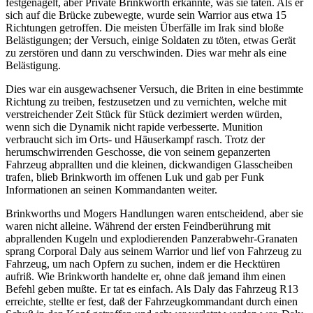
festgenagelt, aber Private Brinkworth erkannte, was sie taten. Als er
sich auf die Brücke zubewegte, wurde sein Warrior aus etwa 15
Richtungen getroffen. Die meisten Überfälle im Irak sind bloße
Belästigungen; der Versuch, einige Soldaten zu töten, etwas Gerät
zu zerstören und dann zu verschwinden. Dies war mehr als eine
Belästigung.
Dies war ein ausgewachsener Versuch, die Briten in eine bestimmte
Richtung zu treiben, festzusetzen und zu vernichten, welche mit
verstreichender Zeit Stück für Stück dezimiert werden würden,
wenn sich die Dynamik nicht rapide verbesserte. Munition
verbraucht sich im Orts- und Häuserkampf rasch. Trotz der
herumschwirrenden Geschosse, die von seinem gepanzerten
Fahrzeug abprallten und die kleinen, dickwandigen Glasscheiben
trafen, blieb Brinkworth im offenen Luk und gab per Funk
Informationen an seinen Kommandanten weiter.
Brinkworths und Mogers Handlungen waren entscheidend, aber sie
waren nicht alleine. Während der ersten Feindberührung mit
abprallenden Kugeln und explodierenden Panzerabwehr-Granaten
sprang Corporal Daly aus seinem Warrior und lief von Fahrzeug zu
Fahrzeug, um nach Opfern zu suchen, indem er die Hecktüren
aufriß. Wie Brinkworth handelte er, ohne daß jemand ihm einen
Befehl geben mußte. Er tat es einfach. Als Daly das Fahrzeug R13
erreichte, stellte er fest, daß der Fahrzeugkommandant durch einen