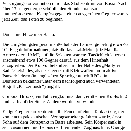
Versorgungskonvoi mitten durch das Stadtzentrum von Basra. Nach
über 13 sengenden, erschöpfenden Stunden nahezu
ununterbrochenen Kampfes gegen einen ausgeruhten Gegner war es
jetzt Zeit, das Töten zu beginnen.
Dunst und Hitze über Basra.
Die Umgebungstemperatur außerhalb der Fahrzeuge betrug etwa 46
°C. Es gab Informationen, daß die Jaysh-al-Mehdi (die Mahdi-
Armee oder „JAM“) auf die Soldaten wartete. Tatsächlich lauerten
anscheinend etwa 100 Gegner darauf, aus dem Hinterhalt
anzugreifen. Der Konvoi befand sich in der Nähe des „Märtyrer
Sadr“-Gebäudes, als der Gegner mit Kleinwaffen und reaktiven
Panzerbüchsen (im englischen Sprachgebrauch RPGs, im
Deutschen bekannter unter dem nachfolgend auch verwendeten
Begriff „Panzerfäuste“) angriff.
Corporal Brooks, ein Fahrzeugkommandant, erlitt einen Kopfschuß
und starb auf der Stelle. Andere wurden verwundet.
Einige Gegner konzentrierten ihr Feuer auf einen Tanklastzug, der
von einem pakistanischen Vertragsarbeiter gefahren wurde, dessen
Sohn auf dem Stützpunkt in Basra arbeitete. Sein Körper sank in
sich zusammen und fiel aus der brennenden Zugmaschine. Orange