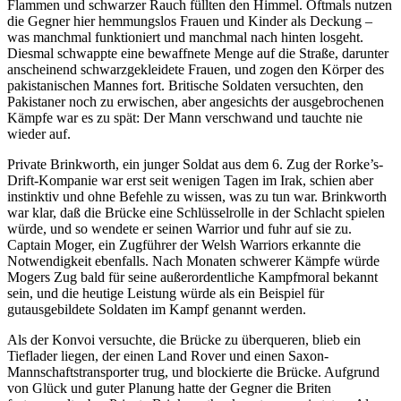
Flammen und schwarzer Rauch füllten den Himmel. Oftmals nutzen
die Gegner hier hemmungslos Frauen und Kinder als Deckung –
was manchmal funktioniert und manchmal nach hinten losgeht.
Diesmal schwappte eine bewaffnete Menge auf die Straße, darunter
anscheinend schwarzgekleidete Frauen, und zogen den Körper des
pakistanischen Mannes fort. Britische Soldaten versuchten, den
Pakistaner noch zu erwischen, aber angesichts der ausgebrochenen
Kämpfe war es zu spät: Der Mann verschwand und tauchte nie
wieder auf.
Private Brinkworth, ein junger Soldat aus dem 6. Zug der Rorke’s-
Drift-Kompanie war erst seit wenigen Tagen im Irak, schien aber
instinktiv und ohne Befehle zu wissen, was zu tun war. Brinkworth
war klar, daß die Brücke eine Schlüsselrolle in der Schlacht spielen
würde, und so wendete er seinen Warrior und fuhr auf sie zu.
Captain Moger, ein Zugführer der Welsh Warriors erkannte die
Notwendigkeit ebenfalls. Nach Monaten schwerer Kämpfe würde
Mogers Zug bald für seine außerordentliche Kampfmoral bekannt
sein, und die heutige Leistung würde als ein Beispiel für
gutausgebildete Soldaten im Kampf genannt werden.
Als der Konvoi versuchte, die Brücke zu überqueren, blieb ein
Tieflader liegen, der einen Land Rover und einen Saxon-
Mannschaftstransporter trug, und blockierte die Brücke. Aufgrund
von Glück und guter Planung hatte der Gegner die Briten