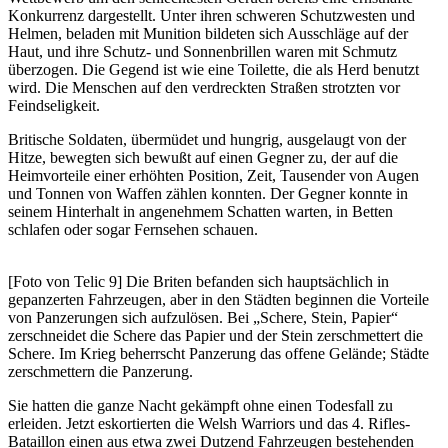
Konkurrenz dargestellt. Unter ihren schweren Schutzwesten und
Helmen, beladen mit Munition bildeten sich Ausschläge auf der
Haut, und ihre Schutz- und Sonnenbrillen waren mit Schmutz
überzogen. Die Gegend ist wie eine Toilette, die als Herd benutzt
wird. Die Menschen auf den verdreckten Straßen strotzten vor
Feindseligkeit.
Britische Soldaten, übermüdet und hungrig, ausgelaugt von der
Hitze, bewegten sich bewußt auf einen Gegner zu, der auf die
Heimvorteile einer erhöhten Position, Zeit, Tausender von Augen
und Tonnen von Waffen zählen konnten. Der Gegner konnte in
seinem Hinterhalt in angenehmem Schatten warten, in Betten
schlafen oder sogar Fernsehen schauen.
[Foto von Telic 9] Die Briten befanden sich hauptsächlich in
gepanzerten Fahrzeugen, aber in den Städten beginnen die Vorteile
von Panzerungen sich aufzulösen. Bei „Schere, Stein, Papier“
zerschneidet die Schere das Papier und der Stein zerschmettert die
Schere. Im Krieg beherrscht Panzerung das offene Gelände; Städte
zerschmettern die Panzerung.
Sie hatten die ganze Nacht gekämpft ohne einen Todesfall zu
erleiden. Jetzt eskortierten die Welsh Warriors und das 4. Rifles-
Bataillon einen aus etwa zwei Dutzend Fahrzeugen bestehenden