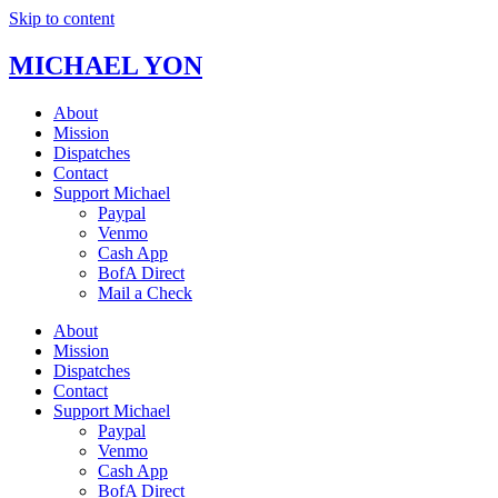
Skip to content
MICHAEL YON
About
Mission
Dispatches
Contact
Support Michael
Paypal
Venmo
Cash App
BofA Direct
Mail a Check
About
Mission
Dispatches
Contact
Support Michael
Paypal
Venmo
Cash App
BofA Direct