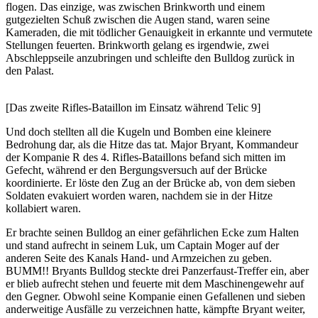
flogen. Das einzige, was zwischen Brinkworth und einem
gutgezielten Schuß zwischen die Augen stand, waren seine
Kameraden, die mit tödlicher Genauigkeit in erkannte und vermutete
Stellungen feuerten. Brinkworth gelang es irgendwie, zwei
Abschleppseile anzubringen und schleifte den Bulldog zurück in
den Palast.
[Das zweite Rifles-Bataillon im Einsatz während Telic 9]
Und doch stellten all die Kugeln und Bomben eine kleinere
Bedrohung dar, als die Hitze das tat. Major Bryant, Kommandeur
der Kompanie R des 4. Rifles-Bataillons befand sich mitten im
Gefecht, während er den Bergungsversuch auf der Brücke
koordinierte. Er löste den Zug an der Brücke ab, von dem sieben
Soldaten evakuiert worden waren, nachdem sie in der Hitze
kollabiert waren.
Er brachte seinen Bulldog an einer gefährlichen Ecke zum Halten
und stand aufrecht in seinem Luk, um Captain Moger auf der
anderen Seite des Kanals Hand- und Armzeichen zu geben.
BUMM!! Bryants Bulldog steckte drei Panzerfaust-Treffer ein, aber
er blieb aufrecht stehen und feuerte mit dem Maschinengewehr auf
den Gegner. Obwohl seine Kompanie einen Gefallenen und sieben
anderweitige Ausfälle zu verzeichnen hatte, kämpfte Bryant weiter,