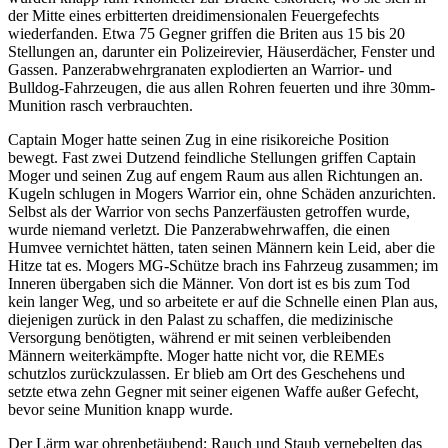
der Mitte eines erbitterten dreidimensionalen Feuergefechts
wiederfanden. Etwa 75 Gegner griffen die Briten aus 15 bis 20
Stellungen an, darunter ein Polizeirevier, Häuserdächer, Fenster und
Gassen. Panzerabwehrgranaten explodierten an Warrior- und
Bulldog-Fahrzeugen, die aus allen Rohren feuerten und ihre 30mm-
Munition rasch verbrauchten.
Captain Moger hatte seinen Zug in eine risikoreiche Position
bewegt. Fast zwei Dutzend feindliche Stellungen griffen Captain
Moger und seinen Zug auf engem Raum aus allen Richtungen an.
Kugeln schlugen in Mogers Warrior ein, ohne Schäden anzurichten.
Selbst als der Warrior von sechs Panzerfäusten getroffen wurde,
wurde niemand verletzt. Die Panzerabwehrwaffen, die einen
Humvee vernichtet hätten, taten seinen Männern kein Leid, aber die
Hitze tat es. Mogers MG-Schütze brach ins Fahrzeug zusammen; im
Inneren übergaben sich die Männer. Von dort ist es bis zum Tod
kein langer Weg, und so arbeitete er auf die Schnelle einen Plan aus,
diejenigen zurück in den Palast zu schaffen, die medizinische
Versorgung benötigten, während er mit seinen verbleibenden
Männern weiterkämpfte. Moger hatte nicht vor, die REMEs
schutzlos zurückzulassen. Er blieb am Ort des Geschehens und
setzte etwa zehn Gegner mit seiner eigenen Waffe außer Gefecht,
bevor seine Munition knapp wurde.
Der Lärm war ohrenbetäubend; Rauch und Staub vernebelten das