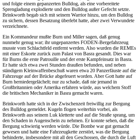
und folgte einem gepanzerten Bulldog, als eine vorbereitete
Sprengladung explodierte und den Bulldog außer Gefecht setzte.
Brinkworth begab sich mit seinem Warrior hinzu, um den Bulldog
zu sichern, dessen Besatzung überlebt hatte, aber zwei Verwundete
verzeichnete.
Ein Kommandeur mußte Burn und Miller sagen, daß genug
nunmehr genug war; ihr ungepanzertes FODEN-Bergefahrzeug
musste vom Schlachtfeld entfernt werden. Also wurden die REMEs
mit einer Eskorte zurück zum Palast von Basra gesandt. Dies war
für Burns die erste Patrouille und der erste Kampfeinsatz in Basra.
Er hatte sich etwa zwei Stunden draußen befunden, und neben
ständigem Kleinwaffenbeschuß waren etwa 20 Panzerfäuste auf die
Fahrzeuge auf der Brücke abgefeuert worden. Aber Gott hatte auf
Burn herniedergelächelt; nur zu schade, daß nie jemand in
Großbritannien oder Amerika erfahren würde, aus welchem Stoff
die britischen Mechaniker in Basra gemacht waren.
Brinkworth hatte sich in der Zwischenzeit freiwillig zur Bergung
des Bulldog gemeldet. Kugeln flogen weiterhin vorbei, als
Brinkworth aus seinem Luk kletterte und auf die Straße sprang, um
den Schaden in Augenschein zu nehmen. Er konnte sehen, daß die
Bergung schwierig werden würde. Die Bombe war gut gemacht
gewesen und hatte eine Fahrzeugkette zerstört, was die Bergung
behinderte, insbesondere mit all den Geschossen, die durch die Luft