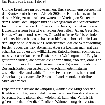
[Im Palast von Basra: Telic 9]
Um die Ereignisse im Gouvernement Basra richtig einzuordnen, ist
der Kontext entscheidend. Als wir 2003 die Briten baten, uns in
diesem Krieg zu unterstützen, waren die Vereinigten Staaten mit
dem Großteil der Truppen und des Kriegsgeräts der Seniorpartner.
Im Grunde waren wir der Fahrer eines Busses, der mit mehreren
Dutzend Partnern besetzt war: Polen, Australien, Japan, Georgien,
Korea, Albanien und so weiter. Obwohl mehrere Schlüsselländer
sich entschieden hatten, zuhause zu bleiben, nahm sich kein Land
der Aufgabe so sehr an wie Großbritannien, das die Verantwortung
für den Süden des Irak übernahm. Aber sie konnten nicht mit den
scheinbar abrupten und willkürlichen Entscheidungen rechnen, die
meist von amerikanischen Busfahrern in Washington und Bagdad
getroffen wurden, die oftmals die Fahrtrichtung änderten, ohne sich
an einer präzisen Landkarte zu orientieren. Egos und überdehnte
Zuständigkeiten verstärkten und verschlimmerten Irrtümer
zusätzlich. Niemand zahlte für diese Fehler mehr als Iraker und
Amerikaner, aber auch die Briten und andere mußten für ihre
Sitzplätze zahlen.
Experten für Aufstandsbekämpfung warnten die Mitglieder der
Koalition von Beginn an, daß die militärischen Einsatzkräfte eine
begrenzte Haltbarkeit haben würden. Es kann eine Verfallsfrist
geben, innerhalb der die öffentliche Wahrnehmung sich verändert,