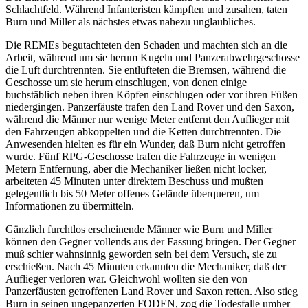
Schlachtfeld. Während Infanteristen kämpften und zusahen, taten
Burn und Miller als nächstes etwas nahezu unglaubliches.
Die REMEs begutachteten den Schaden und machten sich an die
Arbeit, während um sie herum Kugeln und Panzerabwehrgeschosse
die Luft durchtrennten. Sie entlüfteten die Bremsen, während die
Geschosse um sie herum einschlugen, von denen einige
buchstäblich neben ihren Köpfen einschlugen oder vor ihren Füßen
niedergingen. Panzerfäuste trafen den Land Rover und den Saxon,
während die Männer nur wenige Meter entfernt den Auflieger mit
den Fahrzeugen abkoppelten und die Ketten durchtrennten. Die
Anwesenden hielten es für ein Wunder, daß Burn nicht getroffen
wurde. Fünf RPG-Geschosse trafen die Fahrzeuge in wenigen
Metern Entfernung, aber die Mechaniker ließen nicht locker,
arbeiteten 45 Minuten unter direktem Beschuss und mußten
gelegentlich bis 50 Meter offenes Gelände überqueren, um
Informationen zu übermitteln.
Gänzlich furchtlos erscheinende Männer wie Burn und Miller
können den Gegner vollends aus der Fassung bringen. Der Gegner
muß schier wahnsinnig geworden sein bei dem Versuch, sie zu
erschießen. Nach 45 Minuten erkannten die Mechaniker, daß der
Auflieger verloren war. Gleichwohl wollten sie den von
Panzerfäusten getroffenen Land Rover und Saxon retten. Also stieg
Burn in seinen ungepanzerten FODEN, zog die Todesfalle umher